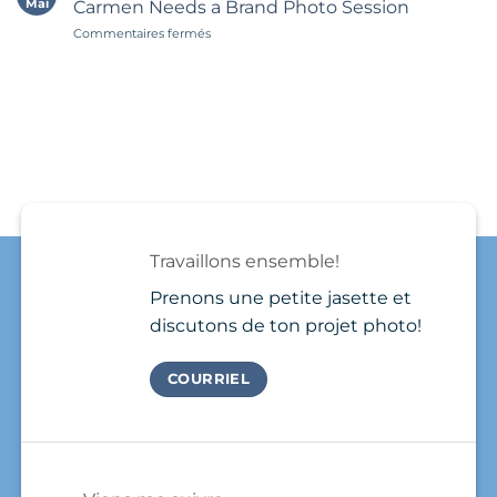
Mai
Carmen Needs a Brand Photo Session
séance
simple
sur
Commentaires fermés
photo
at
Why
personal
first.
Every
branding
You
Digital
à
book
Nomad
Playa
a
in
del
photographer,
Playa
Carmen
show
del
plutôt
up,
Carmen
qu’au
take
Needs
Québec
a
a
?
few
Brand
photos
Travaillons ensemble!
Photo
and
Session
that’s
Prenons une petite jasette et
it.
discutons de ton projet photo!
COURRIEL