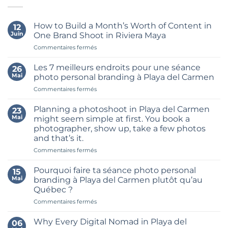
How to Build a Month’s Worth of Content in
12
Juin
One Brand Shoot in Riviera Maya
sur
Commentaires fermés
How
to
Les 7 meilleurs endroits pour une séance
26
Build
Mai
photo personal branding à Playa del Carmen
a
sur
Commentaires fermés
Month’s
Les
Worth
7
of
Planning a photoshoot in Playa del Carmen
23
meilleurs
Content
Mai
might seem simple at first. You book a
endroits
in
photographer, show up, take a few photos
pour
One
and that’s it.
une
Brand
séance
sur
Commentaires fermés
Shoot
photo
Planning
in
personal
a
Riviera
Pourquoi faire ta séance photo personal
15
branding
photoshoot
Maya
Mai
branding à Playa del Carmen plutôt qu’au
à
in
Québec ?
Playa
Playa
del
sur
Commentaires fermés
del
Carmen
Pourquoi
Carmen
faire
might
Why Every Digital Nomad in Playa del
06
ta
seem