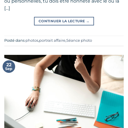
ou personnelles, tu dois être honnête avec le ou la
[…]
CONTINUER LA LECTURE
→
Posté dans
photos
,
portrait affaire
,
Séance photo
22
Sep