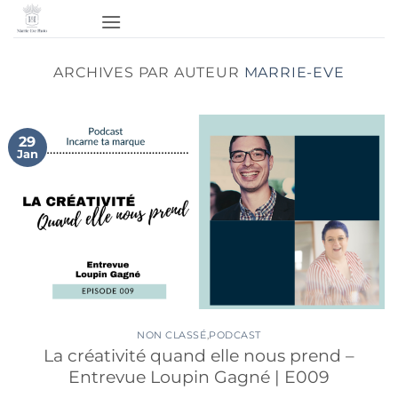
Passer
au
contenu
ARCHIVES PAR AUTEUR
MARRIE-EVE
29
Jan
NON CLASSÉ
,
PODCAST
La créativité quand elle nous prend –
Entrevue Loupin Gagné | E009