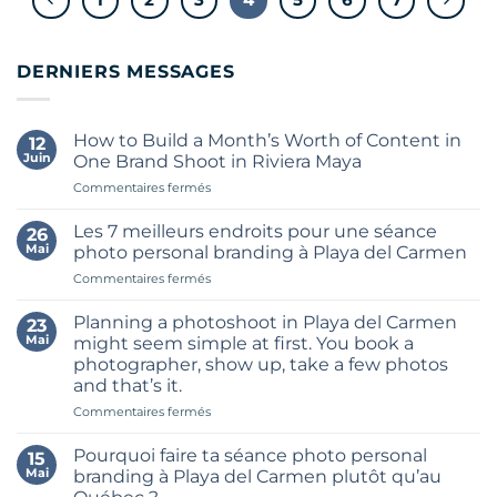
DERNIERS MESSAGES
How to Build a Month’s Worth of Content in
12
Juin
One Brand Shoot in Riviera Maya
sur
Commentaires fermés
How
to
Les 7 meilleurs endroits pour une séance
26
Build
Mai
photo personal branding à Playa del Carmen
a
sur
Commentaires fermés
Month’s
Les
Worth
7
of
Planning a photoshoot in Playa del Carmen
23
meilleurs
Content
Mai
might seem simple at first. You book a
endroits
in
photographer, show up, take a few photos
pour
One
and that’s it.
une
Brand
séance
sur
Commentaires fermés
Shoot
photo
Planning
in
personal
a
Riviera
Pourquoi faire ta séance photo personal
15
branding
photoshoot
Maya
Mai
branding à Playa del Carmen plutôt qu’au
à
in