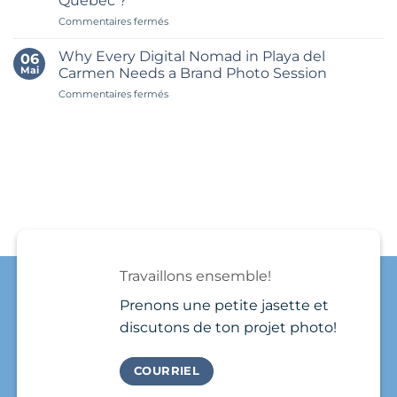
Québec ?
Playa
Playa
del
sur
Commentaires fermés
del
Carmen
Pourquoi
Carmen
faire
might
Why Every Digital Nomad in Playa del
06
ta
seem
Mai
Carmen Needs a Brand Photo Session
séance
simple
sur
Commentaires fermés
photo
at
Why
personal
first.
Every
branding
You
Digital
à
book
Nomad
Playa
a
in
del
photographer,
Playa
Carmen
show
del
plutôt
up,
Carmen
qu’au
take
Needs
Québec
a
a
?
few
Brand
photos
Travaillons ensemble!
Photo
and
Session
that’s
Prenons une petite jasette et
it.
discutons de ton projet photo!
COURRIEL