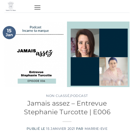
Passer
au
contenu
15
Jan
NON CLASSÉ
,
PODCAST
Jamais assez – Entrevue
Stephanie Turcotte | E006
PUBLIÉ LE
15 JANVIER 2021
PAR
MARRIE-EVE