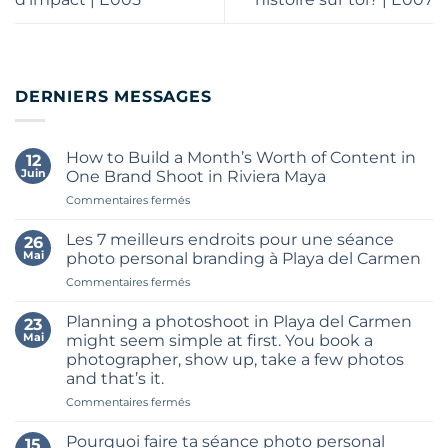
DERNIERS MESSAGES
How to Build a Month’s Worth of Content in
12
Juin
One Brand Shoot in Riviera Maya
sur
Commentaires fermés
How
to
Les 7 meilleurs endroits pour une séance
26
Build
Mai
photo personal branding à Playa del Carmen
a
sur
Commentaires fermés
Month’s
Les
Worth
7
of
Planning a photoshoot in Playa del Carmen
23
meilleurs
Content
Mai
might seem simple at first. You book a
endroits
in
photographer, show up, take a few photos
pour
One
and that’s it.
une
Brand
séance
sur
Commentaires fermés
Shoot
photo
Planning
in
personal
a
Riviera
Pourquoi faire ta séance photo personal
15