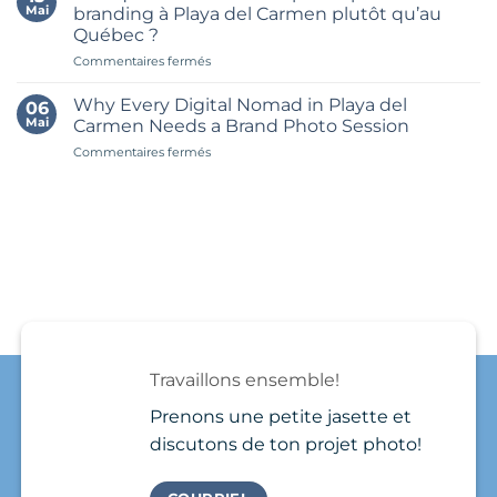
branding
photoshoot
Maya
Mai
branding à Playa del Carmen plutôt qu’au
à
in
Québec ?
Playa
Playa
del
sur
Commentaires fermés
del
Carmen
Pourquoi
Carmen
faire
might
Why Every Digital Nomad in Playa del
06
ta
seem
Mai
Carmen Needs a Brand Photo Session
séance
simple
sur
Commentaires fermés
photo
at
Why
personal
first.
Every
branding
You
Digital
à
book
Nomad
Playa
a
in
del
photographer,
Playa
Carmen
show
del
plutôt
up,
Carmen
qu’au
take
Needs
Québec
a
a
?
few
Brand
photos
Travaillons ensemble!
Photo
and
Session
that’s
Prenons une petite jasette et
it.
discutons de ton projet photo!