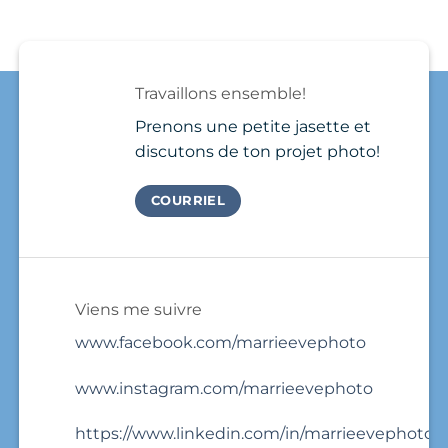
del
plutôt
up,
Carmen
qu’au
take
Needs
Québec
a
a
?
few
Brand
photos
Travaillons ensemble!
Photo
and
Session
that’s
Prenons une petite jasette et
it.
discutons de ton projet photo!
COURRIEL
Viens me suivre
www.facebook.com/marrieevephoto
www.instagram.com/marrieevephoto
https://www.linkedin.com/in/marrieevephoto/