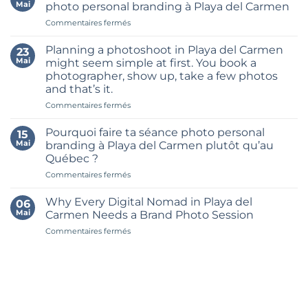
Build
Mai
photo personal branding à Playa del Carmen
a
sur
Commentaires fermés
Month’s
Les
Worth
7
of
Planning a photoshoot in Playa del Carmen
23
meilleurs
Content
Mai
might seem simple at first. You book a
endroits
in
photographer, show up, take a few photos
pour
One
and that’s it.
une
Brand
séance
sur
Commentaires fermés
Shoot
photo
Planning
in
personal
a
Riviera
Pourquoi faire ta séance photo personal
15
branding
photoshoot
Maya
Mai
branding à Playa del Carmen plutôt qu’au
à
in
Québec ?
Playa
Playa
del
sur
Commentaires fermés
del
Carmen
Pourquoi
Carmen
faire
might
Why Every Digital Nomad in Playa del
06
ta
seem
Mai
Carmen Needs a Brand Photo Session
séance
simple
sur
Commentaires fermés
photo
at
Why
personal
first.
Every
branding
You
Digital
à
book
Nomad
Playa
a
in
del
photographer,
Playa
Carmen
show