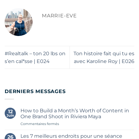
MARRIE-EVE
#Realtalk – ton 20 lbs on
Ton histoire fait qui tu es
s’en cal*sse | E024
avec Karoline Roy | E026
DERNIERS MESSAGES
How to Build a Month’s Worth of Content in
12
Juin
One Brand Shoot in Riviera Maya
sur
Commentaires fermés
How
to
Les 7 meilleurs endroits pour une séance
26