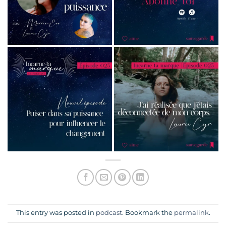
This entry was posted in
podcast
. Bookmark the
permalink
.