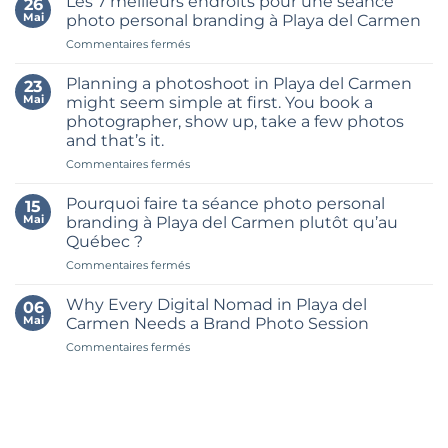
Les 7 meilleurs endroits pour une séance
26
Build
Mai
photo personal branding à Playa del Carmen
a
sur
Commentaires fermés
Month’s
Les
Worth
7
of
Planning a photoshoot in Playa del Carmen
23
meilleurs
Content
Mai
might seem simple at first. You book a
endroits
in
photographer, show up, take a few photos
pour
One
and that’s it.
une
Brand
séance
sur
Commentaires fermés
Shoot
photo
Planning
in
personal
a
Riviera
Pourquoi faire ta séance photo personal
15
branding
photoshoot
Maya
Mai
branding à Playa del Carmen plutôt qu’au
à
in
Québec ?
Playa
Playa
del
sur
Commentaires fermés
del
Carmen
Pourquoi
Carmen
faire
might
Why Every Digital Nomad in Playa del
06
ta
seem
Mai
Carmen Needs a Brand Photo Session
séance
simple
sur
Commentaires fermés
photo
at
Why
personal
first.
Every
branding
You
Digital
à
book
Nomad
Playa
a
in
del
photographer,