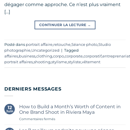
dégager comme approche. Ce n’est plus vraiment
[…]
CONTINUER LA LECTURE
→
Posté dans
portrait affaire
,
retouche
,
Séance photo
,
Studio
photographie
,
Uncategorized
|
Tagged
affaires
,
business
,
clothing
,
corpo
,
corporate
,
corporatif
,
entreprenaria
portrait affaires
,
shooting
,
stylisme
,
styliste
,
vêtement
DERNIERS MESSAGES
How to Build a Month’s Worth of Content in
12
Juin
One Brand Shoot in Riviera Maya
sur
Commentaires fermés
How
to