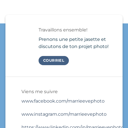
Playa
Carmen
show
del
plutôt
up,
Carmen
qu’au
take
Needs
Québec
a
a
?
few
Brand
photos
Travaillons ensemble!
Photo
and
Session
that’s
Prenons une petite jasette et
it.
discutons de ton projet photo!
COURRIEL
Viens me suivre
www.facebook.com/marrieevephoto
www.instagram.com/marrieevephoto
https://www.linkedin.com/in/marrieevephoto/