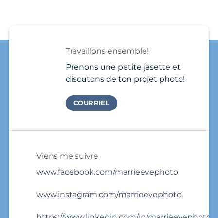
Playa
Carmen
show
del
plutôt
up,
Carmen
qu’au
take
Needs
Québec
a
a
?
few
Brand
photos
Travaillons ensemble!
Photo
and
Session
that’s
Prenons une petite jasette et
it.
discutons de ton projet photo!
COURRIEL
Viens me suivre
www.facebook.com/marrieevephoto
www.instagram.com/marrieevephoto
https://www.linkedin.com/in/marrieevephoto/