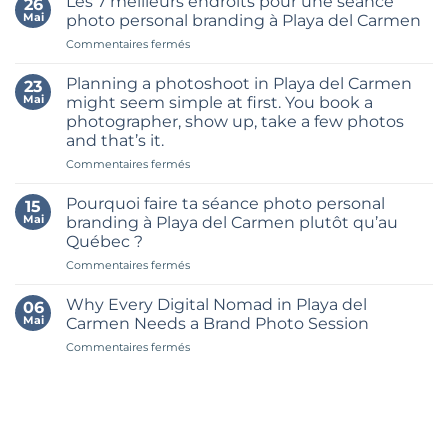
Les 7 meilleurs endroits pour une séance
26
Build
Mai
photo personal branding à Playa del Carmen
a
sur
Commentaires fermés
Month’s
Les
Worth
7
of
Planning a photoshoot in Playa del Carmen
23
meilleurs
Content
Mai
might seem simple at first. You book a
endroits
in
photographer, show up, take a few photos
pour
One
and that’s it.
une
Brand
séance
sur
Commentaires fermés
Shoot
photo
Planning
in
personal
a
Riviera
Pourquoi faire ta séance photo personal
15
branding
photoshoot
Maya
Mai
branding à Playa del Carmen plutôt qu’au
à
in
Québec ?
Playa
Playa
del
sur
Commentaires fermés
del
Carmen
Pourquoi
Carmen
faire
might
Why Every Digital Nomad in Playa del
06
ta
seem
Mai
Carmen Needs a Brand Photo Session
séance
simple
sur
Commentaires fermés
photo
at
Why
personal
first.
Every
branding
You
Digital
à
book
Nomad
Playa
a
in
del
photographer,