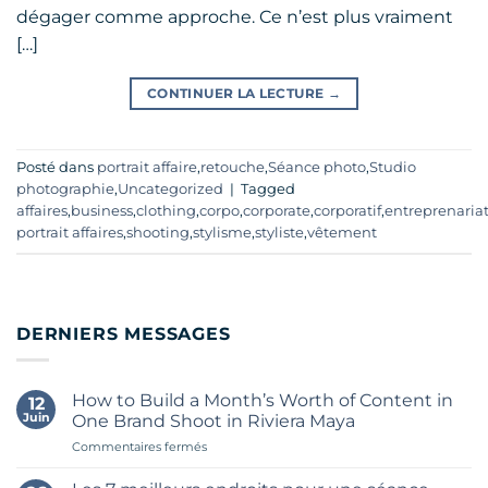
dégager comme approche. Ce n’est plus vraiment
[…]
CONTINUER LA LECTURE
→
Posté dans
portrait affaire
,
retouche
,
Séance photo
,
Studio
photographie
,
Uncategorized
|
Tagged
affaires
,
business
,
clothing
,
corpo
,
corporate
,
corporatif
,
entreprenaria
portrait affaires
,
shooting
,
stylisme
,
styliste
,
vêtement
DERNIERS MESSAGES
How to Build a Month’s Worth of Content in
12
Juin
One Brand Shoot in Riviera Maya
sur
Commentaires fermés
How
to