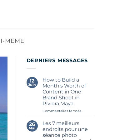
OI-MÊME
DERNIERS MESSAGES
How to Build a
12
Juin
Month’s Worth of
Content in One
Brand Shoot in
Riviera Maya
sur
Commentaires fermés
How
to
Les 7 meilleurs
26
Build
Mai
endroits pour une
a
séance photo
Month’s