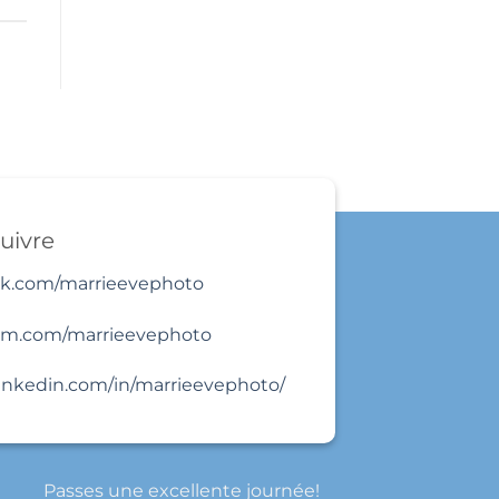
uivre
k.com/marrieevephoto
am.com/marrieevephoto
linkedin.com/in/marrieevephoto/
Passes une excellente journée!