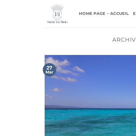
Passer
au
HOME PAGE – ACCUEIL
E
contenu
ARCHIV
27
Mar