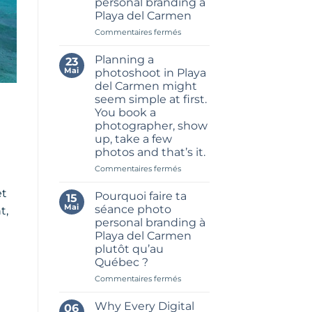
personal branding à
Worth
Playa del Carmen
of
Content
sur
Commentaires fermés
in
Les
One
7
Planning a
23
Brand
meilleurs
Mai
photoshoot in Playa
Shoot
endroits
del Carmen might
in
pour
seem simple at first.
Riviera
une
You book a
Maya
séance
photographer, show
photo
up, take a few
personal
branding
photos and that’s it.
à
sur
Commentaires fermés
Playa
Planning
del
a
et
Pourquoi faire ta
15
Carmen
photoshoot
Mai
séance photo
t,
in
personal branding à
e
Playa
Playa del Carmen
del
plutôt qu’au
Carmen
Québec ?
might
seem
sur
Commentaires fermés
simple
Pourquoi
at
faire
Why Every Digital
06
first.