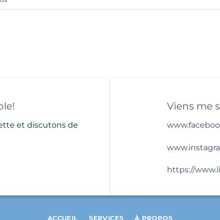
le!
Viens me s
ette et discutons de
www.faceboo
www.instagr
https://www.
ACCUEIL
SERVICES
À PROPOS