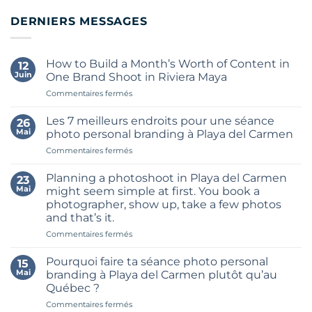
DERNIERS MESSAGES
How to Build a Month’s Worth of Content in
12
Juin
One Brand Shoot in Riviera Maya
sur
Commentaires fermés
How
to
Les 7 meilleurs endroits pour une séance
26
Build
Mai
photo personal branding à Playa del Carmen
a
sur
Commentaires fermés
Month’s
Les
Worth
7
of
Planning a photoshoot in Playa del Carmen
23
meilleurs
Content
Mai
might seem simple at first. You book a
endroits
in
photographer, show up, take a few photos
pour
One
and that’s it.
une
Brand
séance
sur
Commentaires fermés
Shoot
photo
Planning
in
personal
a
Riviera
Pourquoi faire ta séance photo personal
15
branding
photoshoot
Maya
Mai
branding à Playa del Carmen plutôt qu’au
à
in
Québec ?
Playa
Playa
del
sur
Commentaires fermés
del