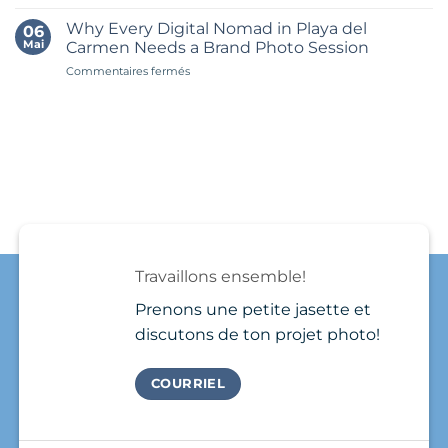
Carmen
Pourquoi
Carmen
faire
might
Why Every Digital Nomad in Playa del
06
ta
seem
Mai
Carmen Needs a Brand Photo Session
séance
simple
sur
Commentaires fermés
photo
at
Why
personal
first.
Every
branding
You
Digital
à
book
Nomad
Playa
a
in
del
photographer,
Playa
Carmen
show
del
plutôt
up,
Carmen
qu’au
take
Needs
Québec
a
a
?
few
Brand
photos
Travaillons ensemble!
Photo
and
Session
that’s
Prenons une petite jasette et
it.
discutons de ton projet photo!
COURRIEL