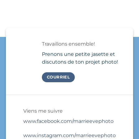
Nomad
Playa
a
in
del
photographer,
Playa
Carmen
show
del
plutôt
up,
Carmen
qu’au
take
Needs
Québec
a
a
?
few
Brand
photos
Travaillons ensemble!
Photo
and
Session
that’s
Prenons une petite jasette et
it.
discutons de ton projet photo!
COURRIEL
Viens me suivre
www.facebook.com/marrieevephoto
www.instagram.com/marrieevephoto