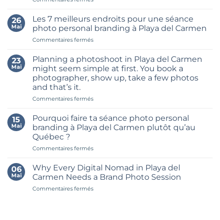
How
to
Les 7 meilleurs endroits pour une séance
26
Build
Mai
photo personal branding à Playa del Carmen
a
sur
Commentaires fermés
Month’s
Les
Worth
7
of
Planning a photoshoot in Playa del Carmen
23
meilleurs
Content
Mai
might seem simple at first. You book a
endroits
in
photographer, show up, take a few photos
pour
One
and that’s it.
une
Brand
séance
sur
Commentaires fermés
Shoot
photo
Planning
in
personal
a
Riviera
Pourquoi faire ta séance photo personal
15
branding
photoshoot
Maya
Mai
branding à Playa del Carmen plutôt qu’au
à
in
Québec ?
Playa
Playa
del
sur
Commentaires fermés
del
Carmen
Pourquoi
Carmen
faire
might
Why Every Digital Nomad in Playa del
06
ta
seem
Mai
Carmen Needs a Brand Photo Session
séance
simple
sur
Commentaires fermés
photo
at
Why
personal
first.
Every
branding
You
Digital
à
book