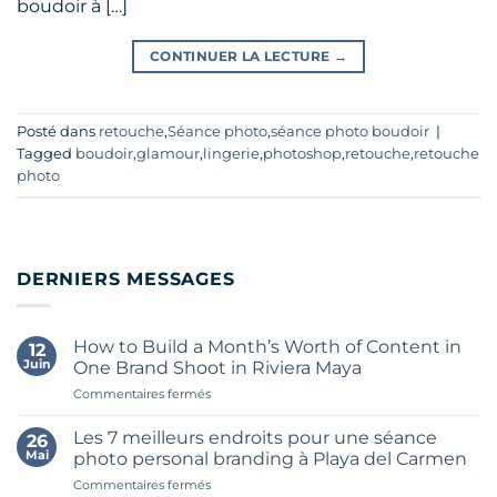
boudoir à […]
CONTINUER LA LECTURE
→
Posté dans
retouche
,
Séance photo
,
séance photo boudoir
|
Tagged
boudoir
,
glamour
,
lingerie
,
photoshop
,
retouche
,
retouche
photo
DERNIERS MESSAGES
How to Build a Month’s Worth of Content in
12
Juin
One Brand Shoot in Riviera Maya
sur
Commentaires fermés
How
to
Les 7 meilleurs endroits pour une séance
26
Build
Mai
photo personal branding à Playa del Carmen
a
sur
Commentaires fermés
Month’s