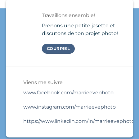
a
a
?
few
Brand
photos
Travaillons ensemble!
Photo
and
Session
that’s
Prenons une petite jasette et
it.
discutons de ton projet photo!
COURRIEL
Viens me suivre
www.facebook.com/marrieevephoto
www.instagram.com/marrieevephoto
https://www.linkedin.com/in/marrieevephoto/