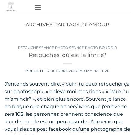
Passer
au
contenu
ARCHIVES PAR TAGS:
GLAMOUR
RETOUCHE
,
SÉANCE PHOTO
,
SÉANCE PHOTO BOUDOIR
Retouches, où est la limite?
PUBLIÉ LE
16 OCTOBRE 2015
PAR
MARRIE-EVE
J’entends souvent dire, « ouin, tu peux retoucher ça
sur photoshop », « enlève moi mes rides » « Peux-tu
m’amincir? », et bien plus encore. Souvent je lance
en blague que chaque année/livres que j’enlève ce
sera 10$, les personnes prennent conscience que
leur demande est un peu absurde. J’aimerais que
vous lisiez ce post facebook qu’une photographe de