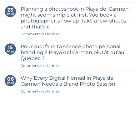
Les
Worth
7
of
Planning a photoshoot in Playa del Carmen
23
meilleurs
Content
Mai
might seem simple at first. You book a
endroits
in
photographer, show up, take a few photos
pour
One
and that’s it.
une
Brand
séance
sur
Commentaires fermés
Shoot
photo
Planning
in
personal
a
Riviera
Pourquoi faire ta séance photo personal
15
branding
photoshoot
Maya
Mai
branding à Playa del Carmen plutôt qu’au
à
in
Québec ?
Playa
Playa
del
sur
Commentaires fermés
del
Carmen
Pourquoi
Carmen
faire
might
Why Every Digital Nomad in Playa del
06
ta
seem
Mai
Carmen Needs a Brand Photo Session
séance
simple
sur
Commentaires fermés
photo
at
Why
personal
first.
Every
branding
You
Digital
à
book
Nomad
Playa
a
in
del
photographer,
Playa
Carmen
show
del
plutôt
up,
Carmen
qu’au
take
Needs
Québec