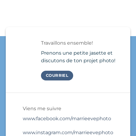
Nomad
Playa
a
in
del
photographer,
Playa
Carmen
show
del
plutôt
up,
Carmen
qu’au
take
Needs
Québec
a
a
?
few
Brand
photos
Travaillons ensemble!
Photo
and
Session
that’s
Prenons une petite jasette et
it.
discutons de ton projet photo!
COURRIEL
Viens me suivre
www.facebook.com/marrieevephoto
www.instagram.com/marrieevephoto