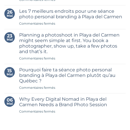
How
to
Les 7 meilleurs endroits pour une séance
26
Build
Mai
photo personal branding à Playa del Carmen
a
sur
Commentaires fermés
Month’s
Les
Worth
7
of
Planning a photoshoot in Playa del Carmen
23
meilleurs
Content
Mai
might seem simple at first. You book a
endroits
in
photographer, show up, take a few photos
pour
One
and that’s it.
une
Brand
séance
sur
Commentaires fermés
Shoot
photo
Planning
in
personal
a
Riviera
Pourquoi faire ta séance photo personal
15
branding
photoshoot
Maya
Mai
branding à Playa del Carmen plutôt qu’au
à
in
Québec ?
Playa
Playa
del
sur
Commentaires fermés
del
Carmen
Pourquoi
Carmen
faire
might
Why Every Digital Nomad in Playa del
06
ta
seem
Mai
Carmen Needs a Brand Photo Session
séance
simple
sur
Commentaires fermés
photo
at
Why
personal
first.
Every
branding
You
Digital
à
book